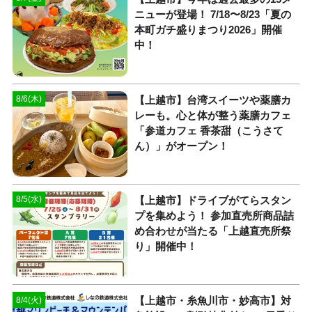
ニューが登場！ 7/18〜8/23「夏の
本町ガチ盛りまつり2026」開催
中！
【上越市】台湾スイーツや薬膳カ
8/6(木)
レーも。心と体が整う薬膳カフェ
「参道カフェ 香茶甜（こうさて
ん）」がオープン！
【上越市】ドライブがてらスタン
8/5(水)
プを集めよう！ 参加直売所商品詰
め合わせが当たる「上越直売所祭
り」開催中！
【上越市・糸魚川市・妙高市】対
8/4(火)