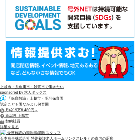
上越市・糸魚川市・妙高市で働きたい
sponsored by 求人ボックス
「保育教諭」上越市・認可保育園
認定こども園なかよし保育園
月給19万8,480円～
新潟県 上越市
契約社員
詳細を見る
介護施設の調理師/調理スタッフ
石本商事株式会社 特別養護老人ホームサンクスレルヒの森内の厨房