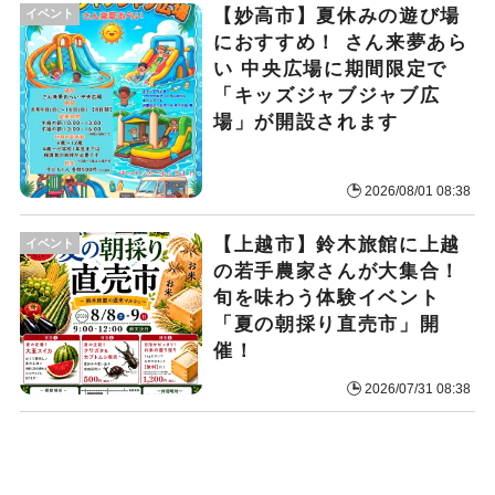
【妙高市】夏休みの遊び場
イベント
におすすめ！ さん来夢あら
い 中央広場に期間限定で
「キッズジャブジャブ広
場」が開設されます
2026/08/01 08:38
【上越市】鈴木旅館に上越
イベント
の若手農家さんが大集合！
旬を味わう体験イベント
「夏の朝採り直売市」開
催！
2026/07/31 08:38