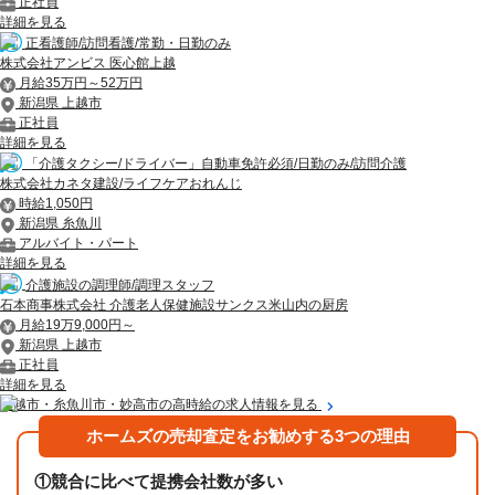
正社員
詳細を見る
正看護師/訪問看護/常勤・日勤のみ
株式会社アンビス 医心館上越
月給35万円～52万円
新潟県 上越市
正社員
詳細を見る
「介護タクシー/ドライバー」自動車免許必須/日勤のみ/訪問介護
株式会社カネタ建設/ライフケアおれんじ
時給1,050円
新潟県 糸魚川
アルバイト・パート
詳細を見る
介護施設の調理師/調理スタッフ
石本商事株式会社 介護老人保健施設サンクス米山内の厨房
月給19万9,000円～
新潟県 上越市
正社員
詳細を見る
上越市・糸魚川市・妙高市の高時給の求人情報を見る
ホームズの売却査定をお勧めする3つの理由
①
競合に比べて提携会社数が多い