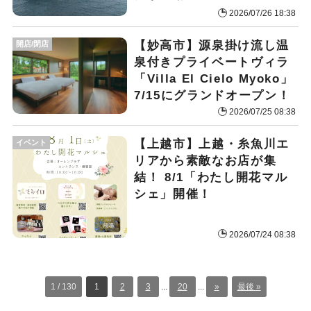
2026/07/26 18:38
【妙高市】源泉掛け流し温
開店/閉店
泉付きプライベートヴィラ
「Villa El Cielo Myoko」
7/15にグランドオープン！
2026/07/25 08:38
【上越市】上越・糸魚川エ
イベント
リアから素敵なお店が集
結！ 8/1「わたし開花マル
シェ」開催！
2026/07/24 08:38
1 / 130
1
2
3
...
20
...
»
最後 »