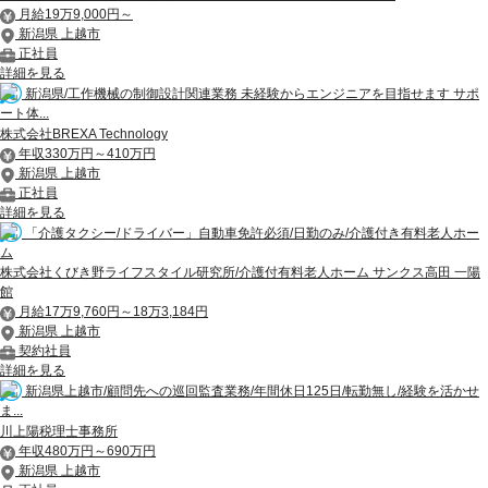
月給19万9,000円～
新潟県 上越市
正社員
詳細を見る
新潟県/工作機械の制御設計関連業務 未経験からエンジニアを目指せます サポ
ート体...
株式会社BREXA Technology
年収330万円～410万円
新潟県 上越市
正社員
詳細を見る
「介護タクシー/ドライバー」自動車免許必須/日勤のみ/介護付き有料老人ホー
ム
株式会社くびき野ライフスタイル研究所/介護付有料老人ホーム サンクス高田 一陽
館
月給17万9,760円～18万3,184円
新潟県 上越市
契約社員
詳細を見る
新潟県上越市/顧問先への巡回監査業務/年間休日125日/転勤無し/経験を活かせ
ま...
川上陽税理士事務所
年収480万円～690万円
新潟県 上越市