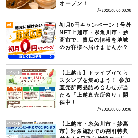
オープン！
2026/08/06 08:38
初月0円キャンペーン！号外
ad
NET上越市・糸魚川市・妙
高市で、貴店の情報を地域
のお客様へ届けませんか？
【上越市】ドライブがてら
イベント
スタンプを集めよう！ 参加
直売所商品詰め合わせが当
たる「上越直売所祭り」開
催中！
2026/08/05 08:38
【上越市・糸魚川市・妙高
イベント
市】対象施設での割引特典