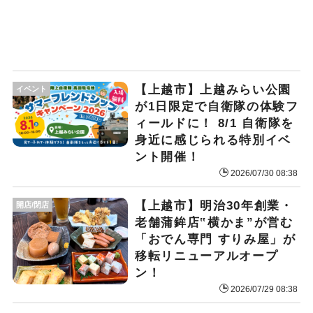
【上越市】上越みらい公園
イベント
が1日限定で自衛隊の体験フ
ィールドに！ 8/1 自衛隊を
身近に感じられる特別イベ
ント開催！
2026/07/30 08:38
【上越市】明治30年創業・
開店/閉店
老舗蒲鉾店‟横かま”が営む
「おでん専門 すりみ屋」が
移転リニューアルオープ
ン！
2026/07/29 08:38