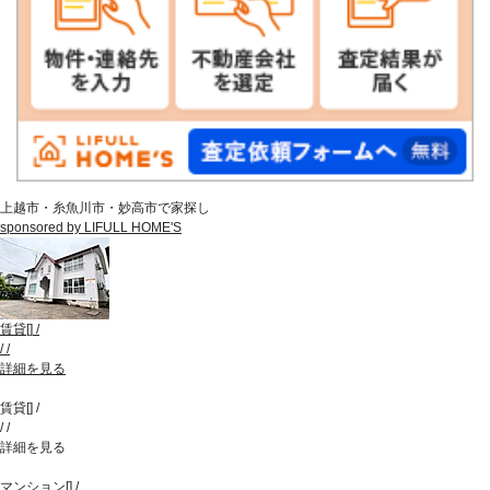
上越市・糸魚川市・妙高市で家探し
sponsored by LIFULL HOME'S
賃貸
[
]
/
/
/
詳細を見る
賃貸
[
]
/
/
/
詳細を見る
マンション
[
]
/