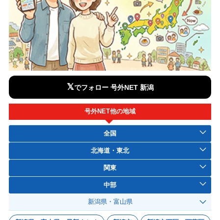
𝕏
でフォロー 号外NET 新潟
号外NET他の地域
全国
北海道・東北
関東
中部
新潟県・富山県