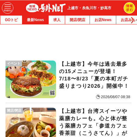
上越市・糸魚川市・妙高市
GOトピ
最新News
求人
開店/閉店
お店News
お店みち
【上越市】今年は過去最多
イベント
の15メニューが登場！
7/18〜8/23「夏の本町ガチ
盛りまつり2026」開催中！
2026/08/07 08:38
【上越市】台湾スイーツや
開店/閉店
薬膳カレーも。心と体が整
う薬膳カフェ「参道カフェ
香茶甜（こうさてん）」が