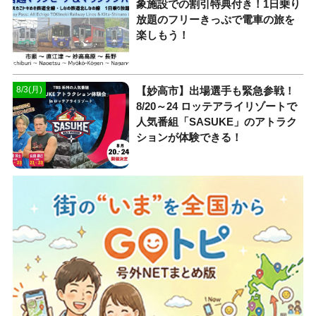
象施設での割引特典付き！1日乗り
放題のフリーきっぷで電車の旅を
楽しもう！
【妙高市】出場選手も緊急参戦！
8/3(月)
8/20～24 ロッテアライリゾートで
人気番組「SASUKE」のアトラク
ションが体験できる！