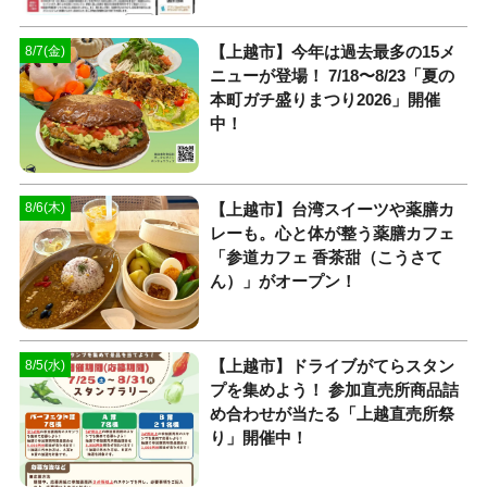
【上越市】今年は過去最多の15メ
8/7(金)
ニューが登場！ 7/18〜8/23「夏の
本町ガチ盛りまつり2026」開催
中！
【上越市】台湾スイーツや薬膳カ
8/6(木)
レーも。心と体が整う薬膳カフェ
「参道カフェ 香茶甜（こうさて
ん）」がオープン！
【上越市】ドライブがてらスタン
8/5(水)
プを集めよう！ 参加直売所商品詰
め合わせが当たる「上越直売所祭
り」開催中！