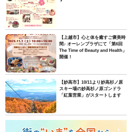
【上越市】心と体を癒すご褒美時
間♪ オーレンプラザにて「第6回
The Time of Beauty and Health」
開催！
【妙高市】10/11より妙高杉ノ原
スキー場の妙高杉ノ原ゴンドラ
「紅葉営業」がスタートします