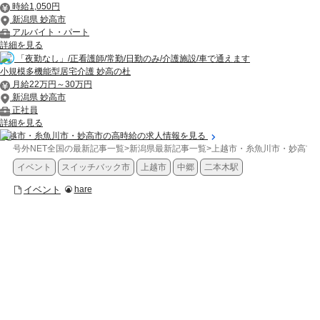
時給1,050円
新潟県 妙高市
アルバイト・パート
詳細を見る
「夜勤なし」/正看護師/常勤/日勤のみ/介護施設/車で通えます
小規模多機能型居宅介護 妙高の杜
月給22万円～30万円
新潟県 妙高市
正社員
詳細を見る
上越市・糸魚川市・妙高市の高時給の求人情報を見る
号外NET全国の最新記事一覧
>
新潟県最新記事一覧
>
上越市・糸魚川市・妙高市
イベント
スイッチバック市
上越市
中郷
二本木駅
イベント
hare