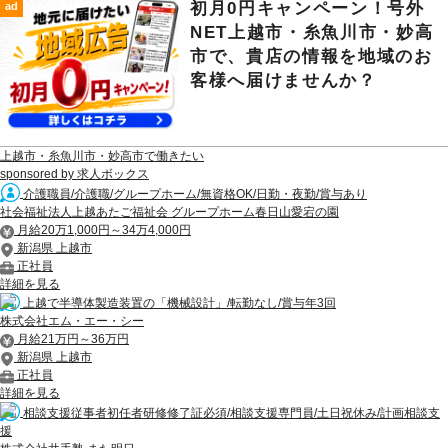
初月0円キャンペーン！号外
ad
NET上越市・糸魚川市・妙高
市で、貴店の情報を地域のお
客様へ届けませんか？
上越市・糸魚川市・妙高市で働きたい
sponsored by 求人ボックス
介護職員/介護職/グループホーム/無資格OK/日勤・夜勤/賞与あり
社会福祉法人上越あたご福祉会 グループホーム春日山愛宕の園
月給20万1,000円～34万4,000円
新潟県 上越市
正社員
詳細を見る
上越で半導体製造装置の「機械設計」/転勤なし/賞与年3回
株式会社エム・エー・シー
月給21万円～36万円
新潟県 上越市
正社員
詳細を見る
相談支援従事者初任者研修修了証必須/相談支援専門員/土日祝休み/計画相談支
援