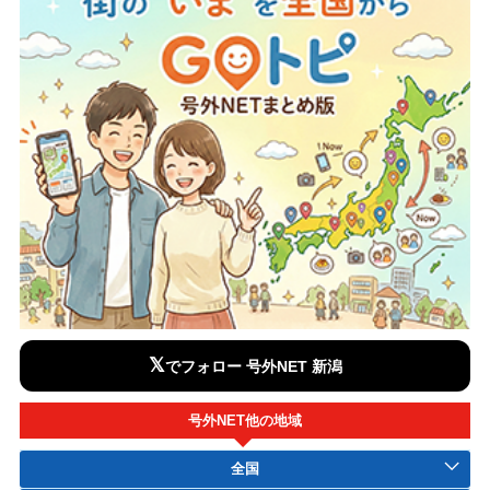
𝕏
でフォロー 号外NET 新潟
号外NET他の地域
全国