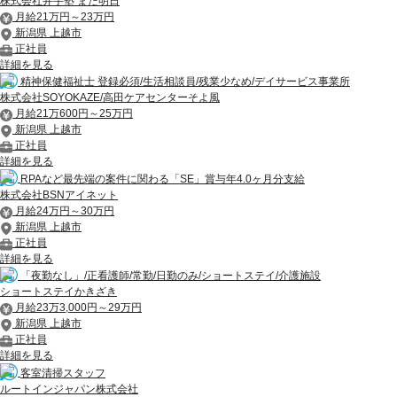
株式会社井手塾 また明日
月給21万円～23万円
新潟県 上越市
正社員
詳細を見る
精神保健福祉士 登録必須/生活相談員/残業少なめ/デイサービス事業所
株式会社SOYOKAZE/高田ケアセンターそよ風
月給21万600円～25万円
新潟県 上越市
正社員
詳細を見る
RPAなど最先端の案件に関わる「SE」賞与年4.0ヶ月分支給
株式会社BSNアイネット
月給24万円～30万円
新潟県 上越市
正社員
詳細を見る
「夜勤なし」/正看護師/常勤/日勤のみ/ショートステイ/介護施設
ショートステイかきざき
月給23万3,000円～29万円
新潟県 上越市
正社員
詳細を見る
客室清掃スタッフ
ルートインジャパン株式会社