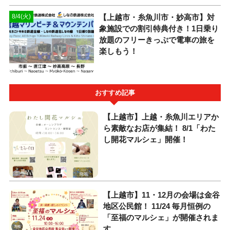
【上越市・糸魚川市・妙高市】対
8/4(火)
象施設での割引特典付き！1日乗り
放題のフリーきっぷで電車の旅を
楽しもう！
おすすめ記事
【上越市】上越・糸魚川エリアか
ら素敵なお店が集結！ 8/1「わた
し開花マルシェ」開催！
【上越市】11・12月の会場は金谷
地区公民館！ 11/24 毎月恒例の
「至福のマルシェ」が開催されま
す