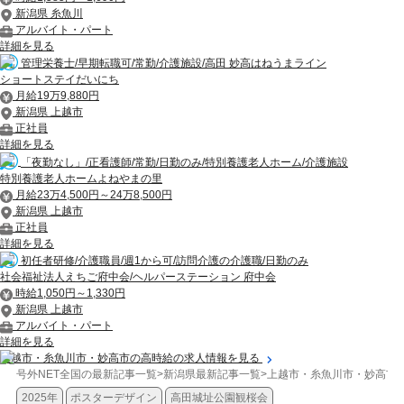
新潟県 糸魚川
アルバイト・パート
詳細を見る
管理栄養士/早期転職可/常勤/介護施設/高田 妙高はねうまライン
ショートステイだいにち
月給19万9,880円
新潟県 上越市
正社員
詳細を見る
「夜勤なし」/正看護師/常勤/日勤のみ/特別養護老人ホーム/介護施設
特別養護老人ホームよねやまの里
月給23万4,500円～24万8,500円
新潟県 上越市
正社員
詳細を見る
初任者研修/介護職員/週1から可/訪問介護の介護職/日勤のみ
社会福祉法人えちご府中会/ヘルパーステーション 府中会
時給1,050円～1,330円
新潟県 上越市
アルバイト・パート
詳細を見る
上越市・糸魚川市・妙高市の高時給の求人情報を見る
号外NET全国の最新記事一覧
>
新潟県最新記事一覧
>
上越市・糸魚川市・妙高市
2025年
ポスターデザイン
高田城址公園観桜会