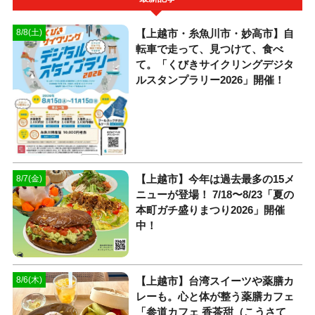
【上越市・糸魚川市・妙高市】自
8/8(土)
転車で走って、見つけて、食べ
て。「くびきサイクリングデジタ
ルスタンプラリー2026」開催！
【上越市】今年は過去最多の15メ
8/7(金)
ニューが登場！ 7/18〜8/23「夏の
本町ガチ盛りまつり2026」開催
中！
【上越市】台湾スイーツや薬膳カ
8/6(木)
レーも。心と体が整う薬膳カフェ
「参道カフェ 香茶甜（こうさて