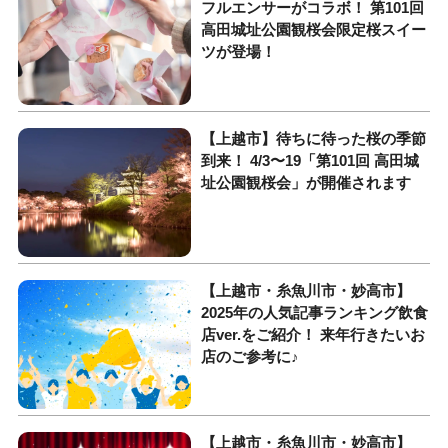
フルエンサーがコラボ！ 第101回
高田城址公園観桜会限定桜スイー
ツが登場！
【上越市】待ちに待った桜の季節
到来！ 4/3〜19「第101回 高田城
址公園観桜会」が開催されます
【上越市・糸魚川市・妙高市】
2025年の人気記事ランキング飲食
店ver.をご紹介！ 来年行きたいお
店のご参考に♪
【上越市・糸魚川市・妙高市】