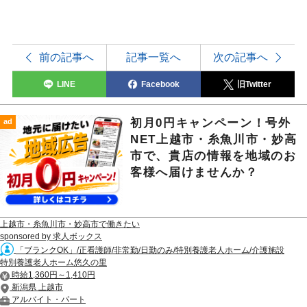
前の記事へ
記事一覧へ
次の記事へ
LINE
Facebook
旧Twitter
初月0円キャンペーン！号外
ad
NET上越市・糸魚川市・妙高
市で、貴店の情報を地域のお
客様へ届けませんか？
上越市・糸魚川市・妙高市で働きたい
sponsored by 求人ボックス
「ブランクOK」/正看護師/非常勤/日勤のみ/特別養護老人ホーム/介護施設
特別養護老人ホーム悠久の里
時給1,360円～1,410円
新潟県 上越市
アルバイト・パート