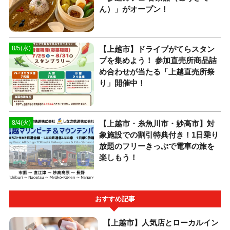
ん）」がオープン！
【上越市】ドライブがてらスタン
8/5(水)
プを集めよう！ 参加直売所商品詰
め合わせが当たる「上越直売所祭
り」開催中！
【上越市・糸魚川市・妙高市】対
8/4(火)
象施設での割引特典付き！1日乗り
放題のフリーきっぷで電車の旅を
楽しもう！
おすすめ記事
【上越市】人気店とローカルイン