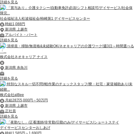
詳細を見る
「賞与あり」介護タクシー/自動車免許必須/シフト相談可/デイサービス/社会保
障完...
社会福祉法人松波福祉会/柿崎第1 デイサービスセンター
時給1,088円
新潟県 上越市
アルバイト・パート
詳細を見る
清掃員・掃除/無資格&未経験OK/ネオキャリアの介護ワーク!週3日～時間選べる
「...
株式会社ネオキャリア ナイス
新潟県 糸魚川
詳細を見る
特別なスキル一切不問!/軽作業のチェックスタッフ/寮・社宅・家賃補助あり/未
経験...
株式会社alBee
月給28万5,000円～50万円
新潟県 上越市
正社員
詳細を見る
「夜勤なし」/正看護師/非常勤/日勤のみ/デイサービス/ショートステイ
デイサービスセンターおしあげ
時給1,585円～1,690円