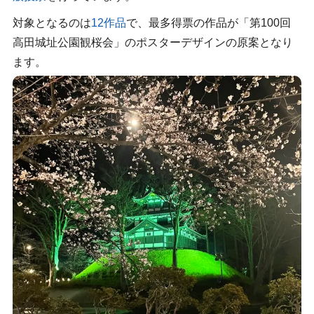
対象となるのは
12作品
で、最多得票の作品が「第100回
高田城址公園観桜会」のポスターデザインの原案となり
ます。