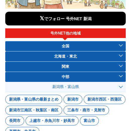
𝕏
でフォロー 号外NET 新潟
号外NET他の地域
全国
北海道・東北
関東
中部
新潟県・富山県
新潟県・富山県の最新まとめ
新潟市
新潟市西区・西蒲区
新潟市江南区・秋葉区・南区
三条市・燕市・見附市
長岡市
上越市・糸魚川市・妙高市
富山市