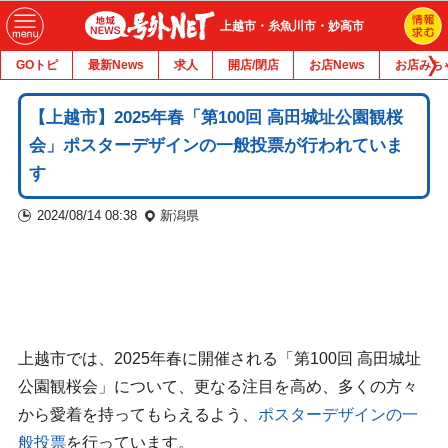
上越市・糸魚川市・妙高市
GOトピ
最新News
求人
開店/閉店
お店News
お店みち
【上越市】2025年春「第100回 高田城址公園観桜
会」ポスターデザインの一般投票が行われていま
す
2024/08/14 08:38
新潟県
上越市では、2025年春に開催される「第100回 高田城址
公園観桜会」について、更なる注目を高め、多くの方々
から愛着を持ってもらえるよう、
ポスターデザインの一
般投票
を行っています。