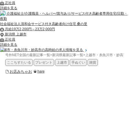
正社員
詳細を見る
介護福祉士/介護職員・ヘルパー/賞与あり/サービス付き高齢者専用住宅/日勤・
夜勤
社会福祉法人清和会サービス付き高齢者向け住宅 桑の里
月給19万2,200円～23万2,000円
新潟県 上越市
正社員
詳細を見る
上越市・糸魚川市・妙高市の高時給の求人情報を見る
号外NET全国の最新記事一覧
>
新潟県最新記事一覧
>
上越市・糸魚川市・妙高市
ここちすたいる
プレゼント
上越市
手ぬぐい
雑貨
お店みちゃお
hare