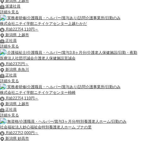
新潟県 上越市
派遣社員
詳細を見る
実務者研修/介護職員・ヘルパー/賞与あり/訪問介護事業所/日勤のみ
株式会社ニチイ学館ニチイケアセンター上越たかだ
月給22万4,110円～
新潟県 上越市
正社員
詳細を見る
介護福祉士/介護職員・ヘルパー/賞与3.8ヶ月分/介護老人保健施設/日勤・夜勤
医療法人社団尽誠会介護老人保健施設至誠会
月給23万円～
新潟県 糸魚川
正社員
詳細を見る
実務者研修/介護職員・ヘルパー/賞与あり/訪問介護事業所/日勤のみ
株式会社ニチイ学館ニチイケアセンター柿崎
月給22万4,110円～
新潟県 上越市
正社員
詳細を見る
無資格/介護職員・ヘルパー/賞与3ヶ月分/特別養護老人ホーム/日勤のみ
社会福祉法人妙心福祉会特別養護老人ホーム ブナの里
月給22万2,000円～
新潟県 妙高市