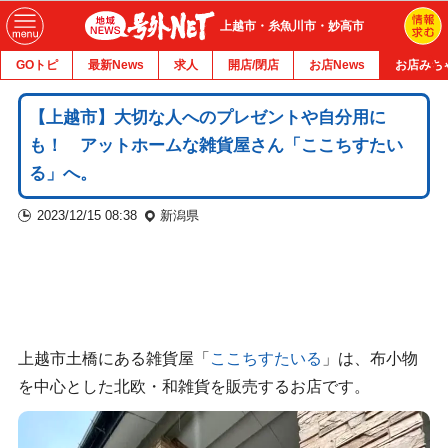
上越市・糸魚川市・妙高市
GOトピ
最新News
求人
開店/閉店
お店News
お店みち
【上越市】大切な人へのプレゼントや自分用に
も！ アットホームな雑貨屋さん「ここちすたい
る」へ。
2023/12/15 08:38
新潟県
上越市土橋にある雑貨屋「
ここちすたいる
」は、布小物
を中心とした北欧・和雑貨を販売するお店です。