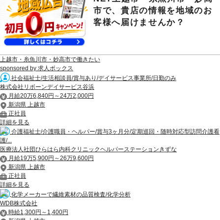
市で、貴店の情報を地域のお
客様へ届けませんか？
上越市・糸魚川市・妙高市で働きたい
sponsored by 求人ボックス
社会福祉士/生活相談員/賞与あり/デイサービス事業所/日勤のみ
株式会社リボーンデイサービス谷浜
月給20万6,840円～24万2,000円
新潟県 上越市
正社員
詳細を見る
介護福祉士/介護職員・ヘルパー/賞与3ヶ月分/定期巡回・随時対応型訪問介護看
護/...
医療法人社団ひらはら内科クリニックヘルパーステーションきずな
月給19万5,900円～26万9,600円
新潟県 上越市
正社員
詳細を見る
化学メーカーで繊維素材の品質検査/化学分析
WDB株式会社
時給1,300円～1,400円