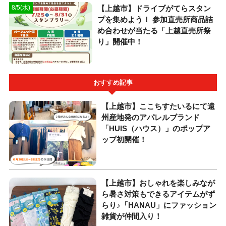
【上越市】ドライブがてらスタン
8/5(水)
プを集めよう！ 参加直売所商品詰
め合わせが当たる「上越直売所祭
り」開催中！
おすすめ記事
【上越市】ここちすたいるにて遠
州産地発のアパレルブランド
「HUIS（ハウス）」のポップア
ップ初開催！
【上越市】おしゃれを楽しみなが
ら暑さ対策もできるアイテムがず
らり♪「HANAU」にファッション
雑貨が仲間入り！