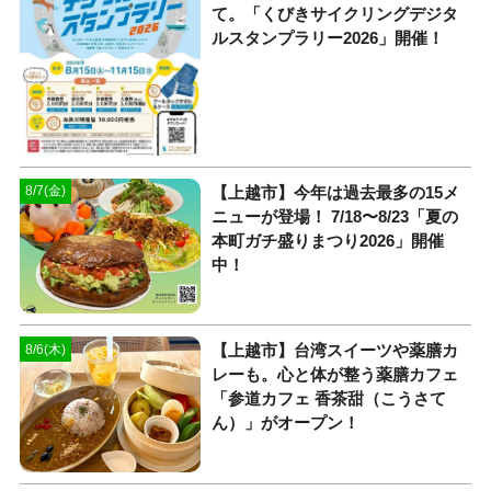
て。「くびきサイクリングデジタ
ルスタンプラリー2026」開催！
【上越市】今年は過去最多の15メ
8/7(金)
ニューが登場！ 7/18〜8/23「夏の
本町ガチ盛りまつり2026」開催
中！
【上越市】台湾スイーツや薬膳カ
8/6(木)
レーも。心と体が整う薬膳カフェ
「参道カフェ 香茶甜（こうさて
ん）」がオープン！