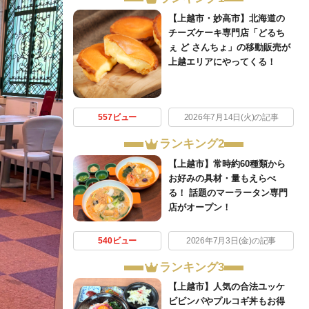
【上越市・妙高市】北海道の
チーズケーキ専門店「どるち
ぇ ど さんちょ」の移動販売が
上越エリアにやってくる！
557ビュー
2026年7月14日(火)の記事
ランキング2
【上越市】常時約60種類から
お好みの具材・量もえらべ
る！ 話題のマーラータン専門
店がオープン！
540ビュー
2026年7月3日(金)の記事
ランキング3
【上越市】人気の合法ユッケ
ビビンパやプルコギ丼もお得