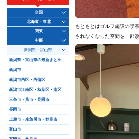
全国
北海道・東北
もともとはゴルフ施設の喫
関東
されなくなった空間を一部
中部
新潟県・富山県
新潟県・富山県の最新まとめ
新潟市
新潟市西区・西蒲区
新潟市江南区・秋葉区・南区
三条市・燕市・見附市
長岡市
上越市・糸魚川市・妙高市
富山市