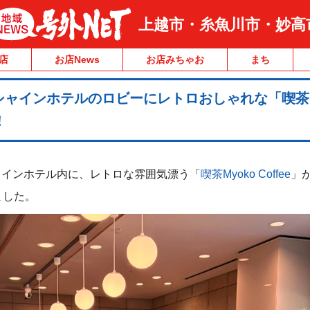
上越市・糸魚川市・妙高
店
お店News
お店みちゃお
まち
ャインホテルのロビーにレトロおしゃれな「喫茶M
！
ャインホテル内に、レトロな雰囲気漂う「
喫茶Myoko Coffee
」が
ました。