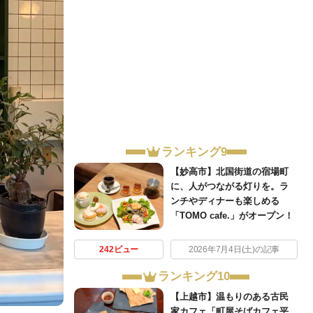
ランキング9
【妙高市】北国街道の宿場町
に、人がつながる灯りを。ラ
ンチやディナーも楽しめる
「TOMO cafe.」がオープン！
242ビュー
2026年7月4日(土)の記事
ランキング10
【上越市】温もりのある古民
家カフェ「町屋そばカフェ平