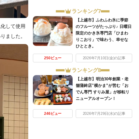
ランキング7
【上越市】ふわふわ氷に季節
風化して使用
のフルーツがたっぷり♪ 日曜日
限定のかき氷専門店「ひまわ
わりました。
りこおり」で味わう、幸せな
ひととき。
250ビュー
2026年7月10日(金)の記事
ランキング8
【上越市】明治30年創業・老
舗蒲鉾店‟横かま”が営む「お
でん専門 すりみ屋」が移転リ
ニューアルオープン！
246ビュー
2026年7月29日(水)の記事