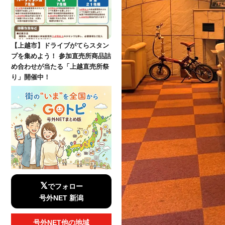
【上越市】ドライブがてらスタン
プを集めよう！ 参加直売所商品詰
め合わせが当たる「上越直売所祭
り」開催中！
𝕏
でフォロー
号外NET 新潟
号外NET他の地域