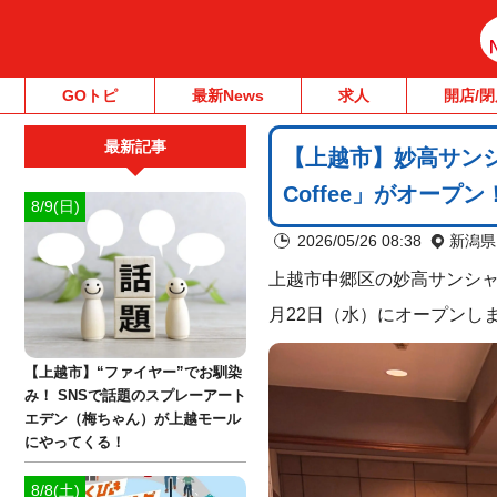
GOトピ
最新News
求人
開店/閉
最新記事
【上越市】妙高サンシ
Coffee」がオープン
8/9(日)
2026/05/26 08:38
新潟県
上越市中郷区の妙高サンシ
月22日（水）にオープンし
【上越市】“ファイヤー”でお馴染
み！ SNSで話題のスプレーアート
エデン（梅ちゃん）が上越モール
にやってくる！
8/8(土)