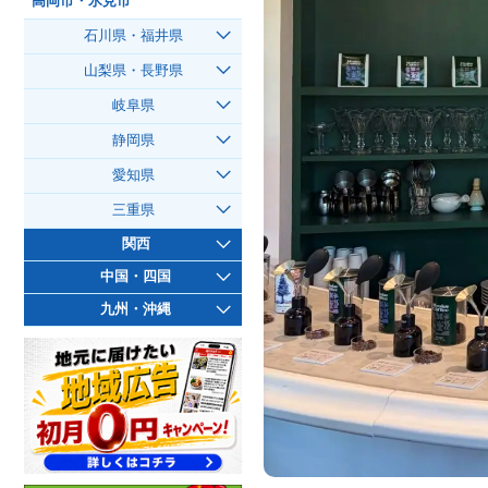
高岡市・氷見市
石川県・福井県
山梨県・長野県
岐阜県
静岡県
愛知県
三重県
関西
中国・四国
九州・沖縄