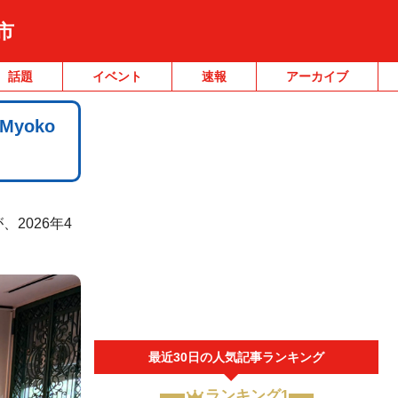
市
話題
イベント
速報
アーカイブ
yoko
、2026年4
最近30日の人気記事ランキング
ランキング1