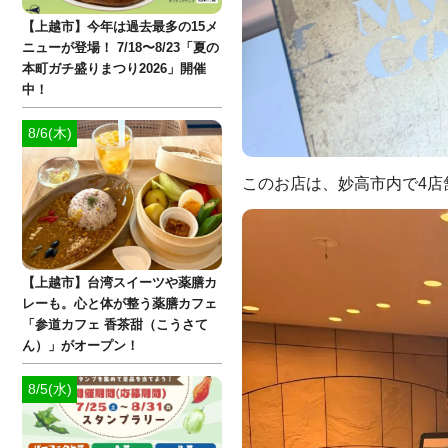
【上越市】今年は過去最多の15メ
ニューが登場！ 7/18〜8/23「夏の
本町ガチ盛りまつり2026」開催
中！
8/6(木)
このお店は、妙高市内で4店
【上越市】台湾スイーツや薬膳カ
レーも。心と体が整う薬膳カフェ
「参道カフェ 香茶甜（こうさて
ん）」がオープン！
8/5(水)