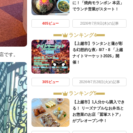
に！「焼肉モランボン 本店」
でランチ営業がスタート！
405ビュー
2026年7月9日(木)の記事
ランキング4
【上越市】ランタンと蓮が彩
る幻想的な夜♪ 8/7・8 「上越
店です。
ナイトマーケット2026」開
催！
305ビュー
2026年7月28日(火)の記事
ランキング5
【上越市】1人分から購入でき
る！ リーズナブルなお弁当と
お惣菜のお店「冨塚ストア」
がプレオープン中！