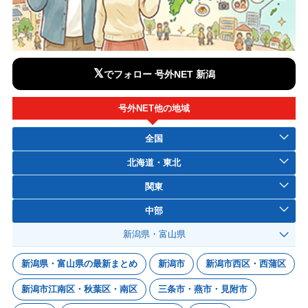
𝕏
でフォロー 号外NET 新潟
号外NET他の地域
全国
北海道・東北
関東
中部
新潟県・富山県
新潟県・富山県の最新まとめ
新潟市
新潟市西区・西蒲区
新潟市江南区・秋葉区・南区
三条市・燕市・見附市