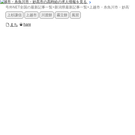
上越市・糸魚川市・妙高市の高時給の求人情報を見る
号外NET全国の最新記事一覧
>
新潟県最新記事一覧
>
上越市・糸魚川市・妙高市
上杉謙信
上越市
川渡餅
霧立餅
風習
まち
hare