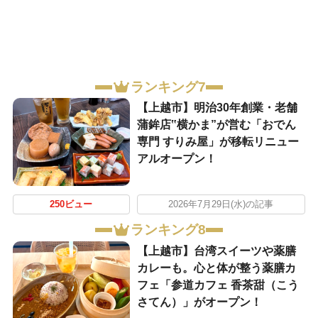
ランキング7
【上越市】明治30年創業・老舗
蒲鉾店‟横かま”が営む「おでん
専門 すりみ屋」が移転リニュー
アルオープン！
250ビュー
2026年7月29日(水)の記事
ランキング8
【上越市】台湾スイーツや薬膳
カレーも。心と体が整う薬膳カ
フェ「参道カフェ 香茶甜（こう
さてん）」がオープン！