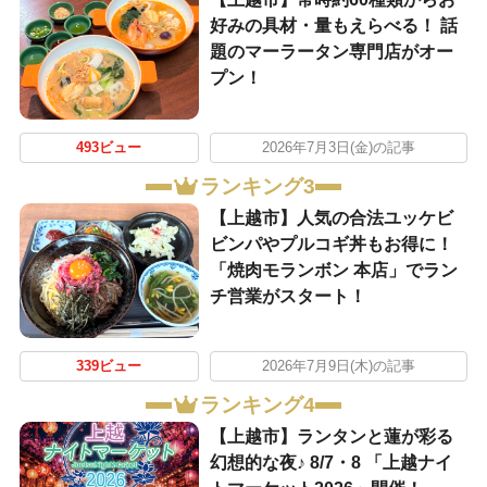
好みの具材・量もえらべる！ 話
題のマーラータン専門店がオー
プン！
493ビュー
2026年7月3日(金)の記事
ランキング3
【上越市】人気の合法ユッケビ
ビンパやプルコギ丼もお得に！
「焼肉モランボン 本店」でラン
チ営業がスタート！
339ビュー
2026年7月9日(木)の記事
ランキング4
【上越市】ランタンと蓮が彩る
幻想的な夜♪ 8/7・8 「上越ナイ