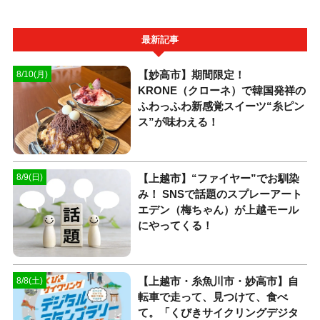
最新記事
【妙高市】期間限定！
8/10(月)
KRONE（クローネ）で韓国発祥の
ふわっふわ新感覚スイーツ“糸ピン
ス”が味わえる！
【上越市】“ファイヤー”でお馴染
8/9(日)
み！ SNSで話題のスプレーアート
エデン（梅ちゃん）が上越モール
にやってくる！
【上越市・糸魚川市・妙高市】自
8/8(土)
転車で走って、見つけて、食べ
て。「くびきサイクリングデジタ