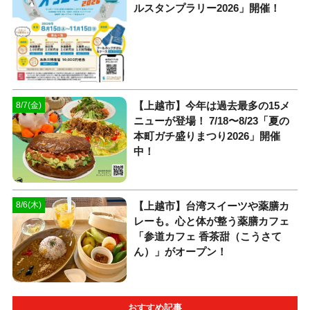
ルスタンプラリー2026」開催！
【上越市】今年は過去最多の15メ
8/7(金)
ニューが登場！ 7/18〜8/23「夏の
本町ガチ盛りまつり2026」開催
中！
【上越市】台湾スイーツや薬膳カ
8/6(木)
レーも。心と体が整う薬膳カフェ
「参道カフェ 香茶甜（こうさて
ん）」がオープン！
おすすめ記事