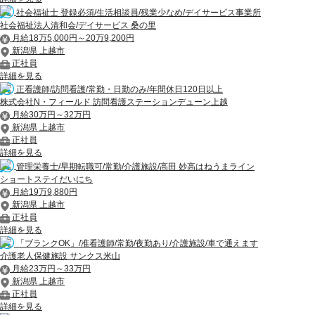
社会福祉士 登録必須/生活相談員/残業少なめ/デイサービス事業所
社会福祉法人清和会/デイサービス 桑の里
月給18万5,000円～20万9,200円
新潟県 上越市
正社員
詳細を見る
正看護師/訪問看護/常勤・日勤のみ/年間休日120日以上
株式会社N・フィールド 訪問看護ステーションデューン上越
月給30万円～32万円
新潟県 上越市
正社員
詳細を見る
管理栄養士/早期転職可/常勤/介護施設/高田 妙高はねうまライン
ショートステイだいにち
月給19万9,880円
新潟県 上越市
正社員
詳細を見る
「ブランクOK」/准看護師/常勤/夜勤あり/介護施設/車で通えます
介護老人保健施設 サンクス米山
月給23万円～33万円
新潟県 上越市
正社員
詳細を見る