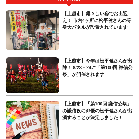
【上越市】凛々しい姿でお出迎
え！ 市内4ヶ所に松平健さんの等
身大パネルが設置されています
【上越市】今年は松平健さんが出
陣！ 8/23・24に「第100回 謙信公
祭」が開催されます
【上越市】「第100回 謙信公祭」
の謙信役に俳優の松平健さんが出
演することが決定しました！