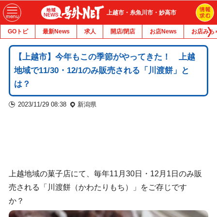
上越市・糸魚川市・妙高市
GOトピ
最新News
求人
開店/閉店
お店News
お店みち
【上越市】今年もこの季節がやってきた！ 上越
地域で11/30・12/1のみ販売される「川渡餅」と
は？
2023/11/29 08:38
新潟県
上越地域の菓子店にて、毎年11月30日・12月1日のみ販
売される「川渡餅（かわたりもち）」をご存じです
か？