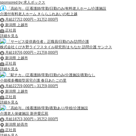
sponsored by 求人ボックス
「高給与」/正看護師/常勤/日勤のみ/有料老人ホーム/介護施設
介護付有料老人ホーム きららふれあいの杜上越
月給27万2,000円～31万2,000円
新潟県 上越市
正社員
詳細を見る
「サービス提供責任者」正職員/日勤のみ/訪問介護
株式会社くびき野ライフスタイル研究所/まちなか 訪問介護 サンクス
月給19万6,000円～21万8,000円
新潟県 上越市
正社員
詳細を見る
「駅チカ」/正看護師/常勤/日勤のみ/介護施設/夜勤なし
小規模多機能型居宅介護 春日あたごの里
月給22万9,000円～31万9,000円
新潟県 上越市
正社員
詳細を見る
「高給与」/准看護師/常勤/夜勤あり/学校/介護施設
介護老人保健施設 新井愛広苑
月給18万3,300円～35万2,000円
新潟県 妙高市
正社員
詳細を見る